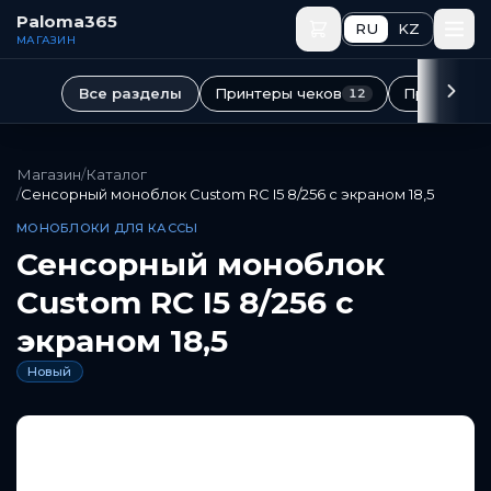
Перейти к основному содержимому
Paloma365
RU
KZ
МАГАЗИН
Принтеры чеков
Принтеры 
Все разделы
12
Магазин
/
Каталог
/
Сенсорный моноблок Custom RC I5 8/256 с экраном 18,5
МОНОБЛОКИ ДЛЯ КАССЫ
Сенсорный моноблок
Custom RC I5 8/256 с
экраном 18,5
Новый