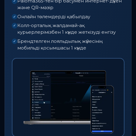
Paloma365-тен бір басумен интернет-дүкен
✓
және QR-мәзір
Онлайн төлемдерді қабылдау
✓
Колл-орталық жалдамай-ақ
✓
курьерлерімізбен 1 күнде жеткізуді енгізу
Брендтелген лояльдылық жүйесінің
✓
мобильді қосымшасы 1 күнде