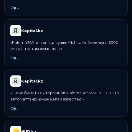
Оқу
→
Kapital.kz
«
Paloma365 негізін қалаушы: АҚШ-қа бейімделуге $500
мыңнан астам жұмсалды
»
Оқу
→
Kapital.kz
«
Жаңа буын POS-терминал: Paloma365 мен БЦК ШОБ
автоматтандыруын қалай өзгертеді
»
Оқу
→
NUR.kz