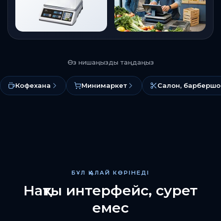
Өз нишаңызды таңдаңыз
Кофехана
Минимаркет
Салон, барбершо
БҰЛ ҚАЛАЙ КӨРІНЕДІ
Нақты интерфейс, сурет
емес