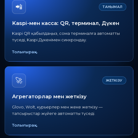
📲
ТАНЫМАЛ
Kaspi-мен касса: QR, терминал, Дүкен
Kaspi QR қабылдаңыз, сома терминалға автоматты
түседі, Kaspi Дүкенімен синхрондау.
Толығырақ
→
🚀
ЖЕТКІЗУ
Агрегаторлар мен жеткізу
Glovo, Wolt, курьерлер мен жеке жеткізу —
тапсырыстар жүйеге автоматты түседі.
Толығырақ
→