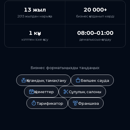
13 жыл
20 000+
2013 жылдан нарықта
бизнес қолданып көрді
1 күн
08:00–01:00
кілтпен іске қосу
демалыссыз қолдау
Бизнес форматыңызды таңдаңыз:
Қоғамдық тамақтану
Бөлшек сауда
Қызметтер
Сұлулық салоны
Тарификатор
Франшиза