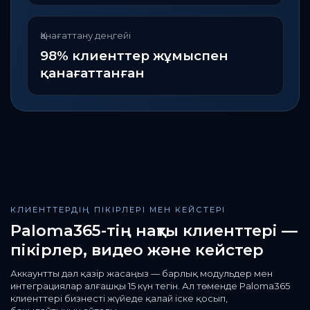
Қанағаттану деңгейі
98% клиенттер жұмыспен
қанағаттанған
КЛИЕНТТЕРДІҢ ПІКІРЛЕРІ МЕН КЕЙСТЕРІ
Paloma365-тің нақты клиенттері —
пікірлер, видео және кейстер
Аккаунтты дәл қазір жасаңыз — барлық модульдер мен
интеграциялар алғашқы 15 күн тегін. Ал төменде Paloma365