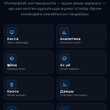
Интерфейс екі тақырыпта — ашық және қараңғы —
әрі кез келген құрылғыда жұмыс істейді. Әркім
командаға ыңғайлысын таңдайды.
Касса
Аналитика
Төлем қабылдау
Сатылым, есеп
Қойма
Ас үй
Қалдық, есеп
Аспаз экраны
Киоск
Даяшы
Өзіне қызмет
Үстелдегі тапсырыс