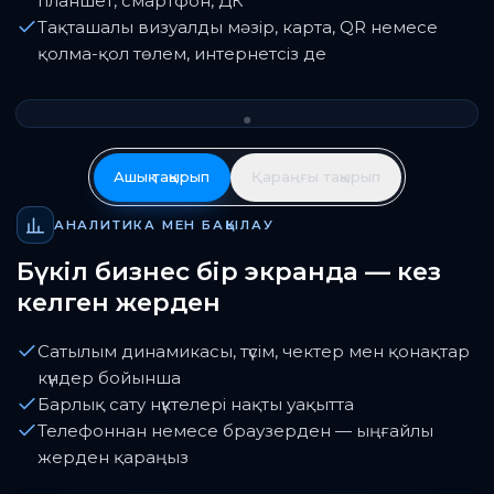
планшет, смартфон, ДК
Тақташалы визуалды мәзір, карта, QR немесе
қолма-қол төлем, интернетсіз де
Ашық тақырып
Қараңғы тақырып
АНАЛИТИКА МЕН БАҚЫЛАУ
Бүкіл бизнес бір экранда — кез
келген жерден
Сатылым динамикасы, түсім, чектер мен қонақтар
күндер бойынша
Барлық сату нүктелері нақты уақытта
Телефоннан немесе браузерден — ыңғайлы
жерден қараңыз