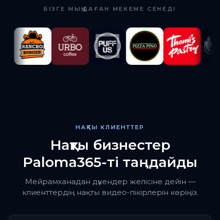
БІЗГЕ МЫҢДАҒАН МЕКЕМЕ СЕНЕДІ
НАҚТЫ КЛИЕНТТЕР
Нақты бизнестер
Paloma365-ті таңдайды
Мейрамханадан дүкендер желісіне дейін —
клиенттердің нақты видео-пікірлерін көріңіз.