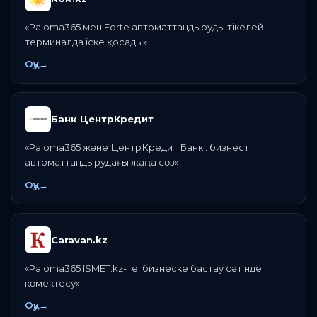
«
Paloma365 мен Forte автоматтандыруды тікелей
терминалда іске қосады
»
Оқу
→
Банк ЦентрКредит
«
Paloma365 және ЦентрКредит Банкі: бизнесті
автоматтандырудағы жаңа сөз
»
Оқу
→
Caravan.kz
«
Paloma365 ISMET.kz-те: бизнеске бастау сәтінде
көмектесу
»
Оқу
→