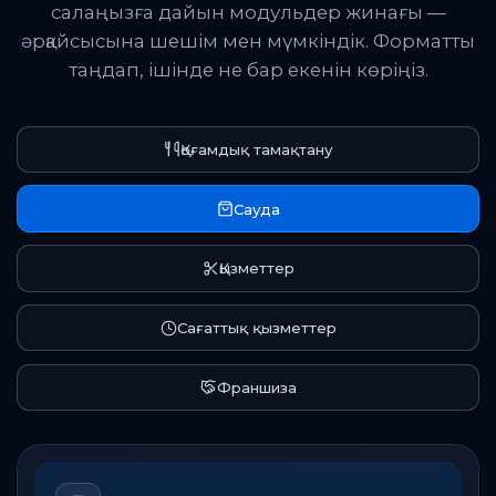
салаңызға дайын модульдер жинағы —
әрқайсысына шешім мен мүмкіндік. Форматты
таңдап, ішінде не бар екенін көріңіз.
Қоғамдық тамақтану
Сауда
Қызметтер
Сағаттық қызметтер
Франшиза