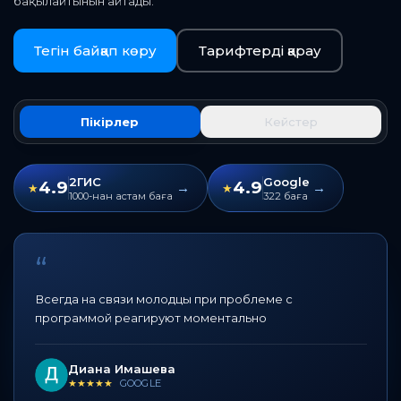
клиенттері бизнесті жүйеде қалай іске қосып,
бақылайтынын айтады.
Тегін байқап көру
Тарифтерді қарау
Пікірлер
Кейстер
2ГИС
Google
4.9
4.9
→
→
★
★
1000-нан астам баға
322 баға
“
Всегда на связи молодцы при проблеме с
программой реагируют моментально
Диана Имашева
★★★★★
GOOGLE