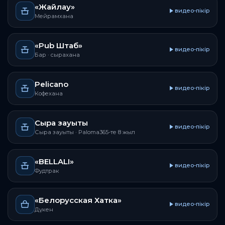
«Жайлау»
видео-пікір
Мейрамхана
«Pub Штаб»
видео-пікір
Бар · сырахана
Pelicano
видео-пікір
Кофехана
Сыра зауыты
видео-пікір
Сыра зауыты
· Paloma365-те 8 жыл
«BELLALI»
видео-пікір
Фудтрак
«Белорусская Хатка»
видео-пікір
Дүкен