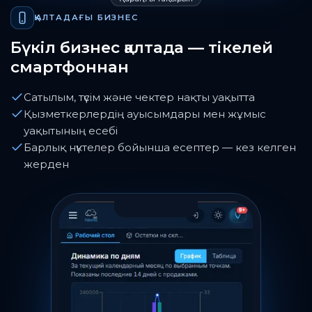
Қараңғы тақырып
ҚАЛТАДАҒЫ БИЗНЕС
Бүкіл бизнес қалтада — тікелей
смартфоннан
Сатылым, түсім және чектер нақты уақытта
Қызметкерлердің ауысымдары мен жұмыс
уақытының есебі
Барлық нүктелер бойынша есептер — кез келген
жерден