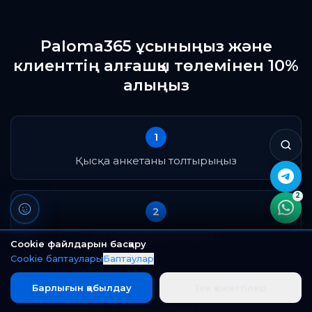
Paloma365 ұсыныңыз және
клиенттің алғашқы төлемінен 10%
алыңыз
1
Қысқа анкетаны толтырыңыз
2
2
Cookie файлдарын басқару
Өз клиентіңізді тіркеңіз
Cookie баптаулары
Баптаулар
Барлығын қабылдау
Тек қажеттілер
3