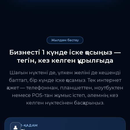
Жылдам бастау
Бизнесті 1 күнде іске қосыңыз —
тегін, кез келген құрылғыда
Шағын нүктені де, үлкен желіні де кешенді
баптап, бір күнде іске қосамыз. Тек интернет
қажет — телефоннан, планшеттен, ноутбуктен
немесе POS-тан жұмыс істеп, әлемнің кез
келген нүктесінен басқарыңыз.