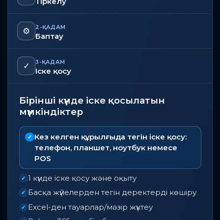
1-ҚАДАМ
👤
Тіркелу
2-ҚАДАМ
⚙️
Баптау
3-ҚАДАМ
✓
Іске қосу
Бірінші күнде іске қосылатын
мүмкіндіктер
Кез келген құрылғыда тегін іске қосу:
✓
телефон, планшет, ноутбук немесе
POS
1 күнде іске қосу және оқыту
✓
Басқа жүйелерден тегін деректерді көшіру
✓
Excel-ден тауарлар/мәзір жүктеу
✓