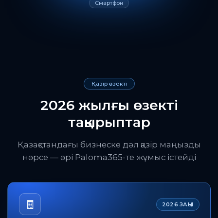
Смартфон
Қазір өзекті
2026 жылғы өзекті
тақырыптар
Қазақстандағы бизнеске дәл қазір маңызды
нәрсе — әрі Paloma365-те жұмыс істейді
🧾
2026 ЗАҢЫ