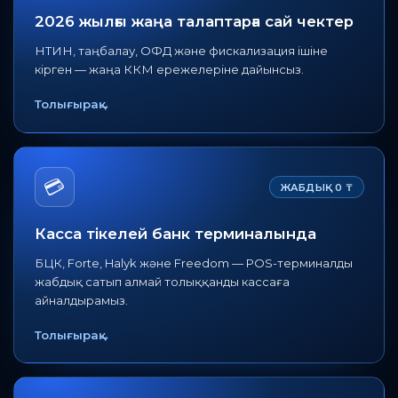
2026 жылғы жаңа талаптарға сай чектер
НТИН, таңбалау, ОФД және фискализация ішіне
кірген — жаңа ККМ ережелеріне дайынсыз.
Толығырақ
→
💳
ЖАБДЫҚ 0 ₸
Касса тікелей банк терминалында
БЦК, Forte, Halyk және Freedom — POS-терминалды
жабдық сатып алмай толыққанды кассаға
айналдырамыз.
Толығырақ
→