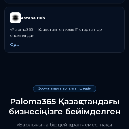
Astana Hub
«
Paloma365 — Қазақстанның үздік IT-стартаптар
ондығында
»
Оқу
→
Форматыңызға арналған шешім
Paloma365 Қазақстандағы
бизнесіңізге бейімделген
«Барлығына бірдей қорап» емес, нақты