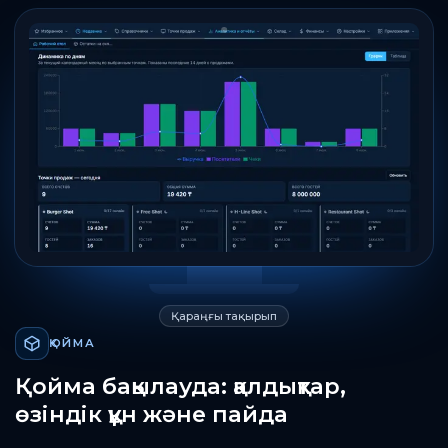
Қараңғы тақырып
ҚОЙМА
Қойма бақылауда: қалдықтар,
өзіндік құн және пайда