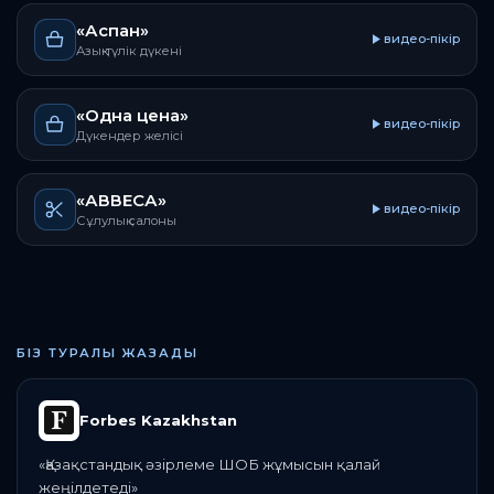
«Аспан»
видео-пікір
Азық-түлік дүкені
«Одна цена»
видео-пікір
Дүкендер желісі
«АВВЕСА»
видео-пікір
Сұлулық салоны
БІЗ ТУРАЛЫ ЖАЗАДЫ
Forbes Kazakhstan
«
Қазақстандық әзірлеме ШОБ жұмысын қалай
жеңілдетеді
»