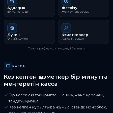
Адалдық
Жеткізу
Бонус, жеңілдік
Жеткізу тапсырысы
Дүкен
Қызметкерлер
Онлайн дүкен
Ауысым, рұқсат
Толығырақ білу үшін модульді басыңыз
КАССА
Кез келген қызметкер бір минутта
меңгеретін касса
Бір касса екі тақырыпта — ашық және қараңғы,
таңдауыңызша
Кез келген құрылғыда жұмыс істейді: моноблок,