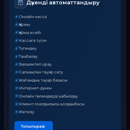
Жазылудан төлемге дейін
Онлайн-касса
✓
Қызметтер мен прайс-листті икемді басқару
✓
Клиенттерді жазу (онлайн/офлайн)
✓
Жұмыс күнтізбесі / кесте
✓
Персонал мен графиктерді басқару
✓
Тапсырыстарды автоматты бөлу
✓
CRM — клиент тарихы, бару, бонустар,
✓
жеңілдіктер
Лоялдылық бағдарламасы
✓
Қолма-қолсыз және онлайн төлемдер (QR / карта)
✓
Сертификаттар мен абонементтер сату
✓
Қосымша тауар сату
✓
Материалдар қоймасы
✓
Түгендеу
✓