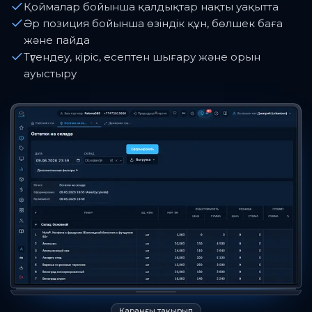
Қоймалар бойынша қалдықтар нақты уақытта
Әр позиция бойынша өзіндік құн, бөлшек баға
және пайда
Түгендеу, кіріс, есептен шығару және орын
ауыстыру