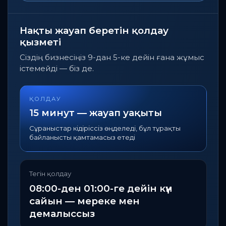
Нақты жауап беретін қолдау
қызметі
Сіздің бизнесіңіз 9-дан 5-ке дейін ғана жұмыс
істемейді — біз де.
ҚОЛДАУ
15 минут — жауап уақыты
Сұраныстар кідіріссіз өңделеді, бұл тұрақты
байланысты қамтамасыз етеді
Тегін қолдау
08:00-ден 01:00-ге дейін күн
сайын — мереке мен
демалыссыз