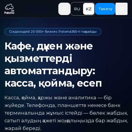
Негізгі мазмұнға өту
RU
KZ
Тіркелу
Сіздікіндей 20 000+ бизнес Paloma365-ті таңдайды
Кафе, дүкен және
қызметтерді
автоматтандыру:
касса, қойма, есеп
Касса, қойма, қаржы және аналитика — бір
жүйеде. Телефонда, планшетте немесе банк
терминалында жұмыс істейді — бөлек жабдық
сатып алудың қажеті жоқ, қолыңызда бар жабдық
жарай береді.