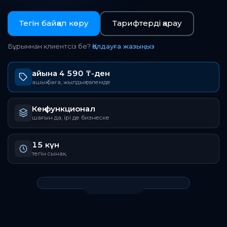
Тегін байқап көру
Тарифтерді қарау
Бұрыннан клиентсіз бе?
Қолдауға жазыңыз
айына 4 590 ₸-ден
ашық баға, жылдық төлемде
Кең функционал
шағын да, ірі де бизнеске
15 күн
тегін сынақ
Дыбыспен көру