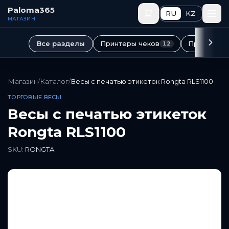
Перейти к основному содержимому
Paloma365
RU
KZ
МАГАЗИН
Принтеры чеков
Принтеры 
Все разделы
12
Магазин
/
Каталог
/
Весы с печатью этикеток Rongta RLS1100
ТОРГОВЫЕ ВЕСЫ
Весы с печатью этикеток
Rongta RLS1100
SKU:
RONGTA