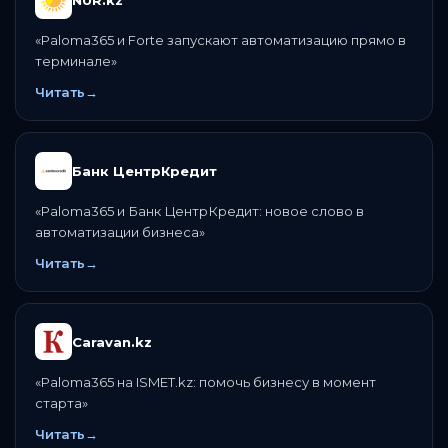
NUR.kz
«
Paloma365 и Forte запускают автоматизацию прямо в
терминале
»
Читать
→
Банк ЦентрКредит
«
Paloma365 и Банк ЦентрКредит: новое слово в
автоматизации бизнеса
»
Читать
→
Caravan.kz
«
Paloma365 на ISMET.kz: помочь бизнесу в момент
старта
»
Читать
→