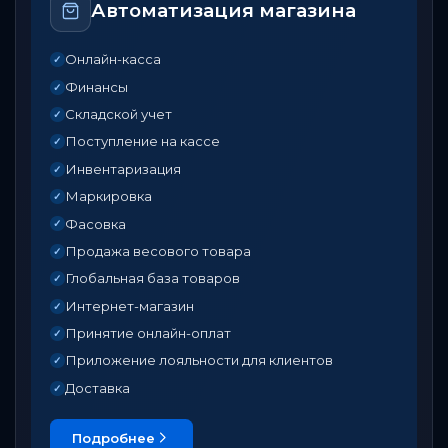
От записи до оплаты
Онлайн-касса
✓
Гибкое управление услугами и прайс-листом
✓
Запись клиентов (онлайн/офлайн)
✓
Рабочий календарь / расписание
✓
Управление персоналом и графиками
✓
Автоматическое распределение заказов
✓
CRM — история клиентов, визиты, баллы, скидки
✓
Программа лояльности
✓
Безналичные и онлайн-оплаты (QR / карта)
✓
Продажа сертификатов и абонементов
✓
Продажа сопутствующих товаров
✓
Складской учет материалов
✓
Инвентаризация
✓
Подробнее