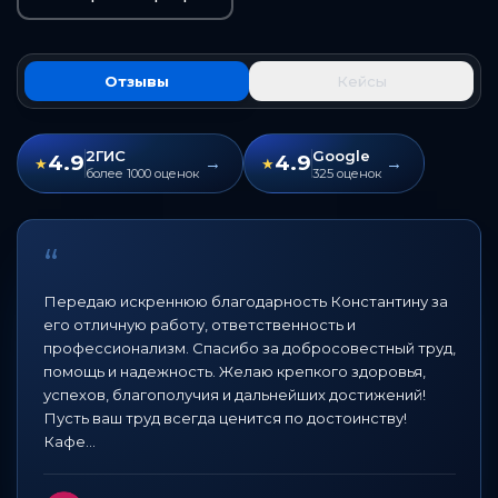
Отзывы
Кейсы
2ГИС
Google
4.9
4.9
→
→
★
★
более 1000 оценок
325 оценок
“
Передаю искреннюю благодарность Константину за
его отличную работу, ответственность и
профессионализм. Спасибо за добросовестный труд,
помощь и надежность. Желаю крепкого здоровья,
успехов, благополучия и дальнейших достижений!
Пусть ваш труд всегда ценится по достоинству!
Кафе…