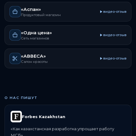
«Аспан»
видео-отзыв
Продуктовый магазин
«Одна цена»
видео-отзыв
Сеть магазинов
«АВВЕСА»
видео-отзыв
Салон красоты
О НАС ПИШУТ
Forbes Kazakhstan
«
Как казахстанская разработка упрощает работу
МСБ
»