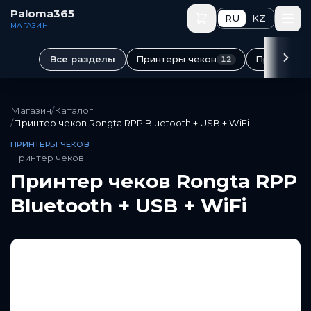
Перейти к основному содержимому
Paloma365
RU
KZ
МАГАЗИН
Принтеры чеков
Принтеры 
Все разделы
12
Магазин
/
Каталог
/
Принтер чеков Rongta RPP Bluetooth + USB + WiFi
ПРИНТЕРЫ ЧЕКОВ
Принтер чеков
Принтер чеков Rongta RPP
Bluetooth + USB + WiFi