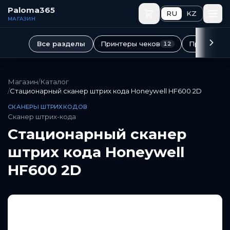
Перейти к основному содержимому
Paloma365
RU
KZ
МАГАЗИН
Принтеры чеков
Принтеры 
Все разделы
12
Магазин
/
Каталог
/
Стационарный сканер штрих кода Honeywell HF600 2D
СКАНЕРЫ ШТРИХКОДОВ
Сканер штрих-кода
Стационарный сканер
штрих кода Honeywell
HF600 2D