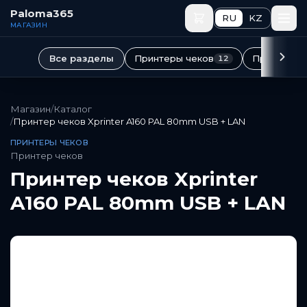
Перейти к основному содержимому
Paloma365
RU
KZ
МАГАЗИН
Принтеры чеков
Принтеры 
Все разделы
12
Магазин
/
Каталог
/
Принтер чеков Xprinter A160 PAL 80mm USB + LAN
ПРИНТЕРЫ ЧЕКОВ
Принтер чеков
Принтер чеков Xprinter
A160 PAL 80mm USB + LAN