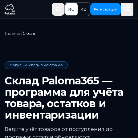
Перейти к основному содержимому
RU
KZ
Регистрация
Главная
/
Склад
Модуль «Склад» в Paloma365
Склад Paloma365 —
программа для учёта
товара, остатков и
инвентаризации
Ведите учёт товаров от поступления до
продажи: остатки обновляются