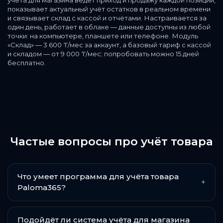
учёта для магазина ведёт приход и продажу каждой позиции,
показывает актуальный учёт остатков в реальном времени
и связывает склад с кассой и отчётами. Настраивается за
один день, работает в облаке — данные доступны из любой
точки: на компьютере, планшете или телефоне. Модуль
«Склад» — 3 600 ₸/мес за аккаунт, а базовый тариф с кассой
и складом — от 9 000 ₸/мес; попробовать можно 15 дней
бесплатно.
Частые вопросы про учёт товара
Что умеет программа для учёта товара
+
Paloma365?
Подойдёт ли система учёта для магазина