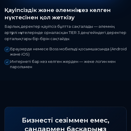
Қауіпсіздік және әлемнің кез келген
нүктесінен қол жеткізу
Барлық деректер қауіпсіз бұлтта сақталады — әлемнің
әртүрлі нүктелерінде орналасқан TIER 3 деңгейіндегі деректер
орталықтары бір-бірін сақтайды.
Браузерде немесе Boss мобильді қосымшасында (Android
және iOS)
Интернеті бар кез келген жерден — жеке логин мен
парольмен
Бизнесті сезіммен емес,
сандармен басқарыңыз