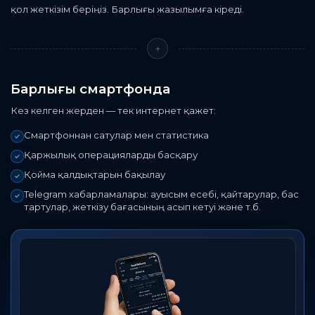
қол жеткізім беріңіз. Барлығы жазылымға кіреді.
+
Барлығы смартфонда
Кез келген жерден — тек интернет қажет:
Смартфоннан сатулар мен статистика
Қаржылық операцияларды басқару
Қойма қалдықтарын бақылау
Telegram хабарламалары: ауысым есебі, қайтарулар, бас
тартулар, жеткізу бағасының асып кетуі және т.б.