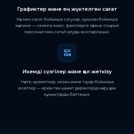
Графиктер және ең жүктелген сағат
Күн мен сағат бойынша сатулар, ауысым бойынша
жүктеме — сезімге емес, фактілерге сүйене отырып
персонал мен сатып алуды жоспарлаңыз.
Икемді сүзгілер және қол жеткізу
Нүкте, қызметкер, кезең және тауар бойынша
есептер — әркім тек қажет деректерді көру үшін
құқықтарды баптаңыз.