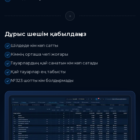
+
Дұрыс шешім қабылдаңыз
Шілдеде кім көп сатты
Кімнің орташа чегі жоғары
Тауарлардың қай санатын кім көп сатады
Қай тауарлар ең табысты
№323 шотты кім болдырмады