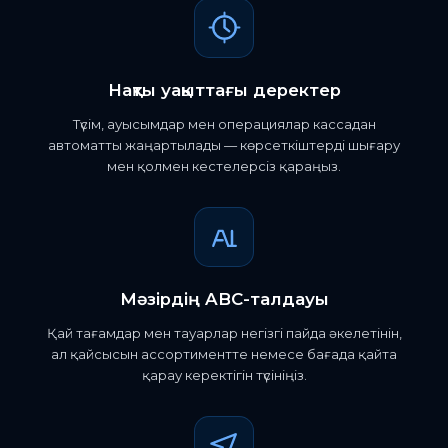
Нақты уақыттағы деректер
Түсім, ауысымдар мен операциялар кассадан
автоматты жаңартылады — көрсеткіштерді шығару
мен қолмен кестелерсіз қараңыз.
Мәзірдің ABC-талдауы
Қай тағамдар мен тауарлар негізгі пайда әкелетінін,
ал қайсысын ассортиментте немесе бағада қайта
қарау керектігін түсініңіз.