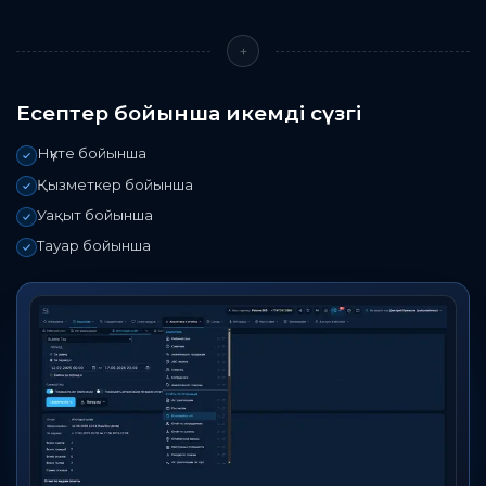
+
Есептер бойынша икемді сүзгі
Нүкте бойынша
Қызметкер бойынша
Уақыт бойынша
Тауар бойынша