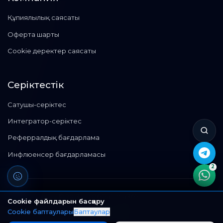
Құпиялылық саясаты
Оферта шарты
Cookie деректер саясаты
Серіктестік
Сатушы-серіктес
Интегратор-серіктес
Реферралдық бағдарлама
Инфлюенсер бағдарламасы
2
©
2013 - 2026
Paloma365
Cookie файлдарын басқару
©
Барлық құқықтар қорғалған.
Cookie баптаулары
Баптаулар
ТОО "Paloma365"