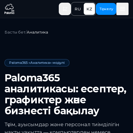
Негізгі мазмұнға өту
RU
KZ
Тіркелу
Басты бет
/
Аналитика
Paloma365 «Аналитика» модулі
Paloma365
аналитикасы: есептер,
графиктер және
бизнесті бақылау
Түсім, ауысымдар және персонал тиімділігін
нақты уақытта — компьютерден немесе