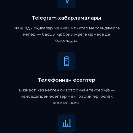
Telegram хабарламалары
Маңызды оқиғалар мен жиынтықтар мессенджерге
келеді — басшы күні бойы жүйеге кірмесе де
бақылауда.
Телефоннан есептер
Бизнесті кез келген смартфоннан тексеріңіз —
кеңседегідей есептер мен графиктер, бөлек
қосымшасыз.