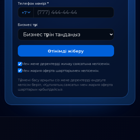
Телефон нөмірі
*
+7
Бизнес түрі
Өтінімді жіберу
Мен жеке деректерді жинау саясатына келісемін.
Мен жария оферта шарттарымен келісемін.
Түймені басу арқылы сіз жеке деректерді өңдеуге
келісім беріп, «Құпиялық саясаты» мен жария оферта
шарттарын қабылдайсыз.