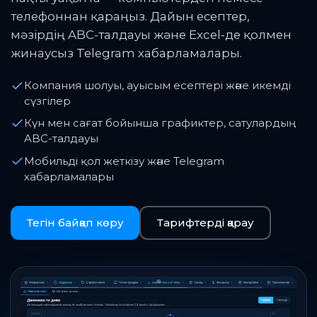
телефоннан қараңыз. Дайын есептер,
мәзірдің ABC-талдауы және Excel-де қолмен
жинаусыз Telegram хабарламалары.
Компания шолуы, ауысым есептері және икемді
сүзгілер
Күн мен сағат бойынша графиктер, сатулардың
ABC-талдауы
Мобильді қол жеткізу және Telegram
хабарламалары
Тегін байқап көру
Тарифтерді қарау