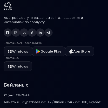
Быстрый доступ к разделам сайта, поддержке и
материалам по продукту.
Paloma365 AI Касса Қойма
Windows
Google Play
App Store
Paloma365
Windows
Байланыс
+7 (747) 391-26-66
Алматы қ., Мұратбаев к-сі, 62 / Жібек Жолы к-сі, 188, 1-қабат