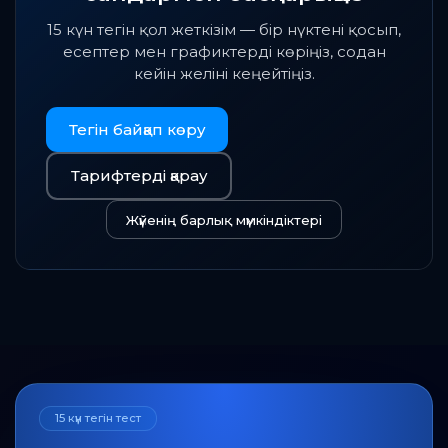
15 күн тегін қол жеткізім — бір нүктені қосып,
есептер мен графиктерді көріңіз, содан
кейін желіні кеңейтіңіз.
Тегін байқап көру
Тарифтерді қарау
Жүйенің барлық мүмкіндіктері
15 күн тегін тест