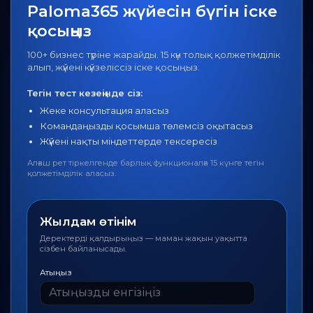
Paloma365 жүйесін бүгін іске
қосыңыз
100+ бизнес түріне жарайды. 15 күн толық қолжетімділік
алып, жүйені күйзеліссіз іске қосыңыз.
Тегін тест кезеңінде сіз:
Жеке консультация аласыз
Командаңызды қосымша төлемсіз оқытасыз
Жүйені нақты міндеттерде тексересіз
Алғаш рет тіркелгенде барлық функционалға 15 күнге тегін
қолжетімділік аласыз.
Жылдам өтінім
Деректерді қалдырыңыз — маман жақын уақытта
сізбен байланысады.
Атыңыз