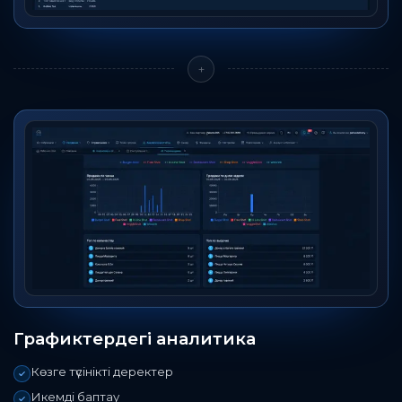
+
Графиктердегі аналитика
Көзге түсінікті деректер
Икемді баптау