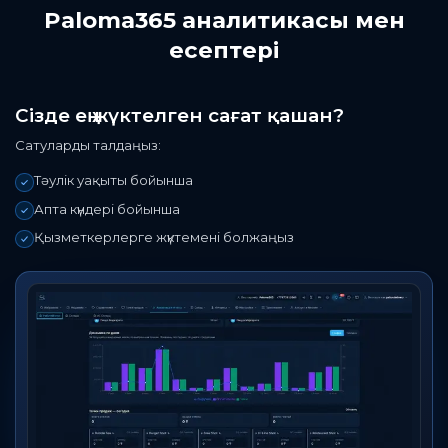
Paloma365 аналитикасы мен
есептері
Сізде ең жүктелген сағат қашан?
Сатуларды талдаңыз:
Тәулік уақыты бойынша
Апта күндері бойынша
Қызметкерлерге жүктемені болжаңыз