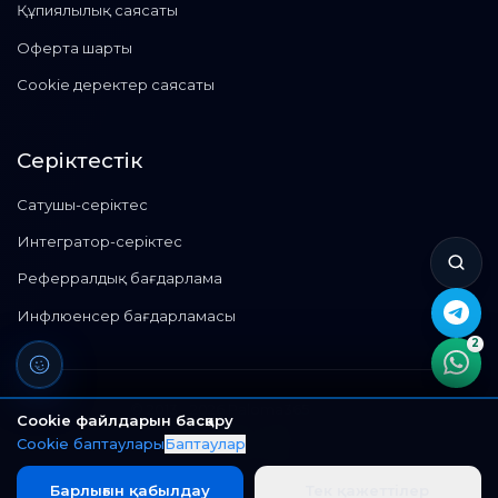
Құпиялылық саясаты
Оферта шарты
Cookie деректер саясаты
Серіктестік
Сатушы-серіктес
Интегратор-серіктес
Реферралдық бағдарлама
Инфлюенсер бағдарламасы
2
©
2013 - 2026
Paloma365
Cookie файлдарын басқару
©
Барлық құқықтар қорғалған.
Cookie баптаулары
Баптаулар
ТОО "Paloma365"
БИН: 160 940 016 674
Барлығын қабылдау
Тек қажеттілер