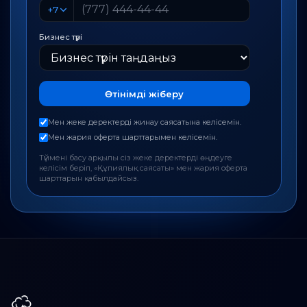
+7
Бизнес түрі
Өтінімді жіберу
Мен жеке деректерді жинау саясатына келісемін.
Мен жария оферта шарттарымен келісемін.
Түймені басу арқылы сіз жеке деректерді өңдеуге
келісім беріп, «Құпиялық саясаты» мен жария оферта
шарттарын қабылдайсыз.