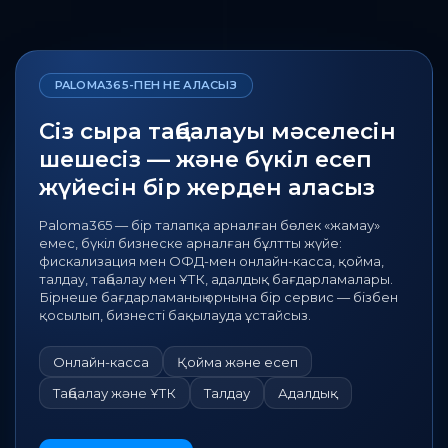
PALOMA365-ПЕН НЕ АЛАСЫЗ
Сіз сыра таңбалауы мәселесін
шешесіз — және бүкіл есеп
жүйесін бір жерден аласыз
Paloma365 — бір талапқа арналған бөлек «жамау»
емес, бүкіл бизнеске арналған бұлтты жүйе:
фискализация мен ОФД-мен онлайн-касса, қойма,
талдау, таңбалау мен ҰТК, адалдық бағдарламалары.
Бірнеше бағдарламаның орнына бір сервис — бізбен
қосылып, бизнесті бақылауда ұстайсыз.
Онлайн-касса
Қойма және есеп
Таңбалау және ҰТК
Талдау
Адалдық