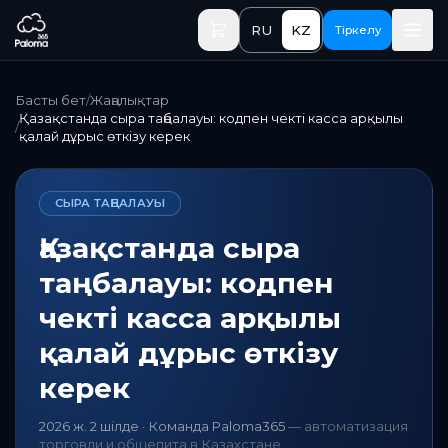
Негізгі мазмұнға өту
RU
KZ
Тіркелу
Басты бет
/
Жаңалықтар
Қазақстанда сыра таңбалауы: кодпен чекті касса арқылы
/
қалай дұрыс өткізу керек
СЫРА ТАҢБАЛАУЫ
Қазақстанда сыра
таңбалауы: кодпен
чекті касса арқылы
қалай дұрыс өткізу
керек
2026 ж. 2 шілде
·
Команда Paloma365
—
автоматизация
торговли и общепита в Казахстане