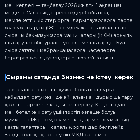
мен кегдегі — таңбалау 2026 жылғы 1 ақпаннан
міндетті. Салалық дереккөздер бойынша,
мемлекеттік кірістер органдары тауарларға ілеспе
жүкқұжаттарды (ІЖ) ресімдеу және таңбаланған
сыраны бақылау-касса машиналары (ККМ) арқылы
шығару тәртібі туралы түсініктеме шығарды. Бұл
сыра сататын мейрамханаларға, кафелерге,
барларға және дүкендерге тікелей қатысты.
Сыраны сатқанда бизнес не істеуі керек
Таңбаланған сыраны құжат бойынша дұрыс
қабылдап, сату кезінде айналымнан дұрыс шығару
қажет — әр чекте кодты сканерлеу. Кегден құю
мен бөтелкені сату үшін тәртіп өзгеше болуы
мүмкін, ал ІЖ ресімдеу мен кодтармен жұмыстың
нақты талаптарын салалық органдар белгілейді.
Заңды толық ақпарат үшін МКД-ға немесе