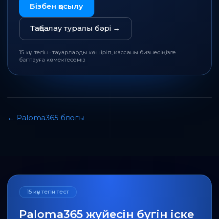
Бізбен қосылу
Таңбалау туралы бәрі
→
15 күн тегін · тауарларды көшіріп, кассаны бизнесіңізге
баптауға көмектесеміз
←
Paloma365 блогы
15 күн тегін тест
Paloma365 жүйесін бүгін іске