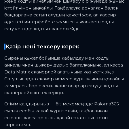
және кодты айналымнан шығару бір жүйеде жұмыс
істейтінімен ыңғайлы. Таңбалауға арналған бөлек
бағдарлама сатып алудың қажеті жоқ, ал кассир
әдеттегі интерфейсте жұмысын жалғастырады —
сату кезінде кодты сканерлейді.
Қазір нені тексеру керек
Сыраны құжат бойынша қабылдау мен кодты
айналымнан шығару дұрыс бапталғанына, ал касса
Data Matrix сканерлей алатынына көз жеткізіңіз.
Сатушыларда сканер немесе құрылғының қолайлы
камерасы бар екенін және олар әр сатуда кодты
сканерлейтінін тексеріңіз.
Өтінім қалдырыңыз — біз мекемеңізде Paloma365
сусын есебін қалай жүргізетінін, таңбаланған
сыраны касса арқылы қалай сататынын тегін
көрсетеміз.