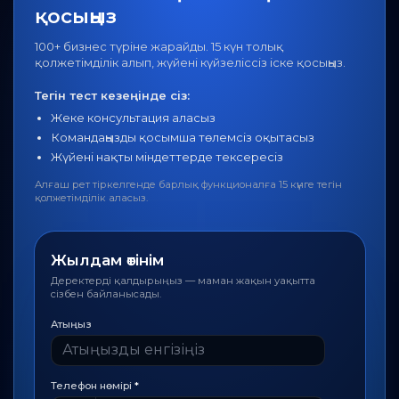
қосыңыз
100+ бизнес түріне жарайды. 15 күн толық
қолжетімділік алып, жүйені күйзеліссіз іске қосыңыз.
Тегін тест кезеңінде сіз:
Жеке консультация аласыз
Командаңызды қосымша төлемсіз оқытасыз
Жүйені нақты міндеттерде тексересіз
Алғаш рет тіркелгенде барлық функционалға 15 күнге тегін
қолжетімділік аласыз.
Жылдам өтінім
Деректерді қалдырыңыз — маман жақын уақытта
сізбен байланысады.
Атыңыз
Телефон нөмірі
*