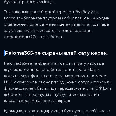
бухгалтеріңізге жүгініңіз.
Техникалық жағы бірдей: ережені бұзбау үшін
касса таңбаланған тауарды қабылдай, оның кодын
сканерлей және сату кезінде айналымнан шығара
алуы тиіс, мұны фискалдық чекте көрсетіп,
деректерді ОФД-ға жіберіп.
Paloma365-те сыраны қалай сату керек
Paloma365-те таңбаланған сыраны сату кассада
жұмыс істейді: кассир бөтелкедегі Data Matrix
кодын смартфон, планшет камерасымен немесе
USB-сканермен сканерлейді, жүйе сатуды тіркейді,
фискалдық чек басып шығарады және оны ОФД-ға
жібереді. Таңбалауды сату функциясы онлайн-
кассаға қосымша ақысыз кіреді.
Қоғамдық тамақтандыру үшін бұл сусын есебі, касса