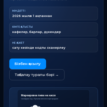
МІНДЕТТІ
2026 жылғы 1 ақпаннан
КІМГЕ ҚАТЫСТЫ
кафелер, барлар, дүкендер
НЕ ҚАЖЕТ
сату кезінде кодты сканерлеу
Бізбен қосылу
Таңбалау туралы бәрі
→