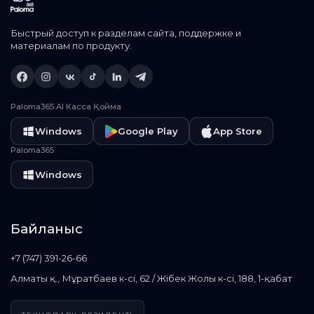
Быстрый доступ к разделам сайта, поддержке и
материалам по продукту.
Paloma365 AI Касса Қойма
Windows
Google Play
App Store
Paloma365
Windows
Байланыс
+7 (747) 391-26-66
Алматы қ., Мұратбаев к-сі, 62 / Жібек Жолы к-сі, 188, 1-қабат