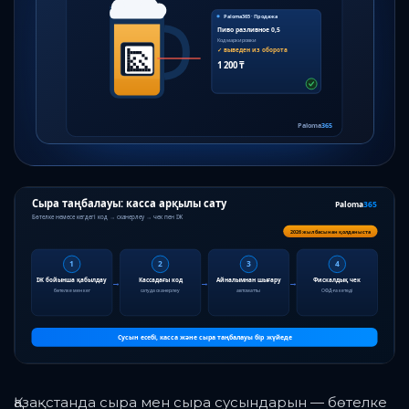
Қазақстанда сыра мен сыра сусындарын — бөтелке