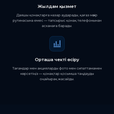
Жылдам қызмет
Даяшы қонақтарға назар аударады, қағаз мәзір
рутинасына емес — тапсырыс қонақ телефонынан
асханаға барады.
Орташа чекті өсіру
Тағамдар мен акцияларды фото мен сипаттамамен
көрсетіңіз — қонақтар қосымша таңдауды
оңайырақ жасайды.