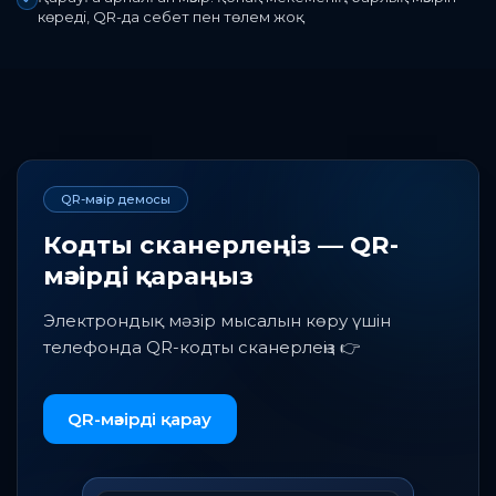
көреді, QR-да себет пен төлем жоқ
QR-мәзір демосы
Кодты сканерлеңіз — QR-
мәзірді қараңыз
Электрондық мәзір мысалын көру үшін
телефонда QR-кодты сканерлеңіз 👉
QR-мәзірді қарау