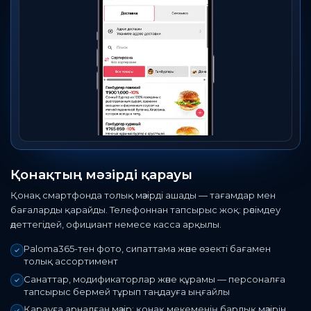
Қонақтың мәзірді қарауы
Қонақ смартфонда толық мәзірді ашады — тағамдар мен
бағаларды қарайды. Телефоннан тапсырыс жоқ: рәсімдеу
әдеттегідей, официант немесе касса арқылы.
Paloma365-тен фото, сипаттама және өзекті бағамен
толық ассортимент
Санаттар, модификаторлар және құрамы — персоналға
тапсырыс бермей тұрып таңдауға ыңғайлы
Қарауға арналған мәзір: қонақ мекеменің барлық мәзірін