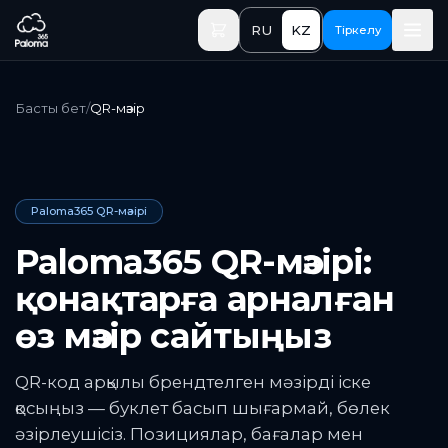
Негізгі мазмұнға өту
RU
KZ
Тіркелу
Басты бет
/
QR-мәзір
Paloma365 QR-мәзірі
Paloma365 QR-мәзірі:
қонақтарға арналған
өз мәзір сайтыңыз
QR-код арқылы брендтелген мәзірді іске
қосыңыз — буклет басып шығармай, бөлек
әзірлеушісіз. Позициялар, бағалар мен