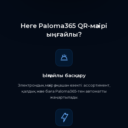
Неге Paloma365 QR-мәзірі
ыңғайлы?
Ыңғайлы басқару
Электрондық мәзір әрқашан өзекті: ассортимент,
қалдық және баға Paloma365-тен автоматты
жаңартылады.