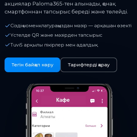
акциялар Paloma365-тен алынады, қонақ
смартфоннан тапсырыс береді және төлейді.
Сіздің номенклатураңыздан мәзір — әрқашан өзекті
Үстелде QR және мәзірден тапсырыс
TuviS арқылы пікірлер мен адалдық
Тегін байқап көру
Тарифтерді қарау