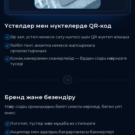
Үстелдер мен нүктелерде QR-код
Әр зал, үстел немесе сату нүктесі үшін QR жүктеп алыңыз
Тейбл-тент, визитка немесе жапсырмаға
орналастырыңыз
Қонақ камерамен сканерлейді — бірден сіздің мәзіріңізге
түседі
+
Бренд және безендіру
Мәзір сіздің орныңыздың бөлігі сияқты көрінеді, бөтен үлгі
емес.
Логотип, түстер және мұқаба өз стиліңізге
Акциялар мен адалдық бағдарламасы баннерлері