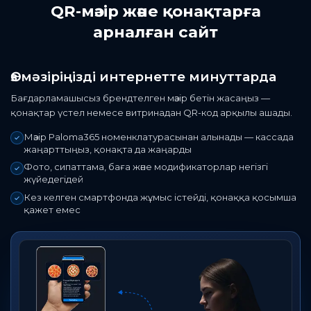
QR-мәзір және қонақтарға
арналған сайт
Өз мәзіріңізді интернетте минуттарда
Бағдарламашысыз брендтелген мәзір бетін жасаңыз —
қонақтар үстел немесе витринадан QR-код арқылы ашады.
Мәзір Paloma365 номенклатурасынан алынады — кассада
жаңарттыңыз, қонақта да жаңарды
Фото, сипаттама, баға және модификаторлар негізгі
жүйедегідей
Кез келген смартфонда жұмыс істейді, қонаққа қосымша
қажет емес