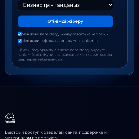
Өтінімді жіберу
Мен жеке деректерді жинау саясатына келісемін.
Мен жария оферта шарттарымен келісемін.
Түймені басу арқылы сіз жеке деректерді өңдеуге
келісім беріп, «Құпиялық саясаты» мен жария оферта
шарттарын қабылдайсыз.
Быстрый доступ к разделам сайта, поддержке и
материалам по продукту.