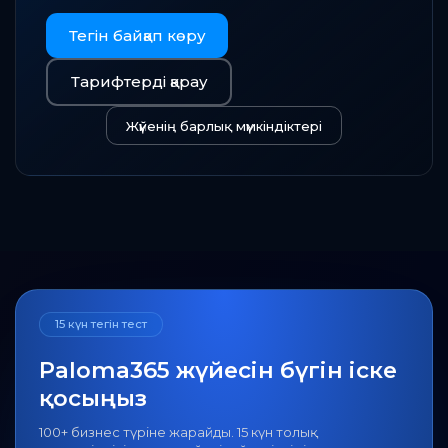
Тегін байқап көру
Тарифтерді қарау
Жүйенің барлық мүмкіндіктері
15 күн тегін тест
Paloma365 жүйесін бүгін іске
қосыңыз
100+ бизнес түріне жарайды. 15 күн толық