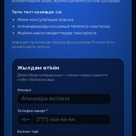
қолжетімділік алып, жүйені күйзеліссіз іске қосыңыз.
Тегін тест кезеңінде сіз:
Жеке консультация аласыз
Командаңызды қосымша төлемсіз оқытасыз
Жүйені нақты міндеттерде тексересіз
Алғаш рет тіркелгенде барлық функционалға 15 күнге тегін
қолжетімділік аласыз.
Жылдам өтінім
Деректерді қалдырыңыз — маман жақын уақытта
сізбен байланысады.
Атыңыз
Телефон нөмірі
*
+7
Бизнес түрі