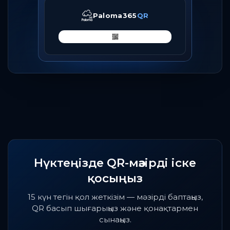
Paloma365
QR
Нүктеңізде QR-мәзірді іске
қосыңыз
15 күн тегін қол жеткізім — мәзірді баптаңыз,
QR басып шығарыңыз және қонақтармен
сынаңыз.