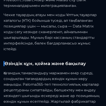
терминалдарымен интеграцияланған.
Чекке тауардың атауы мен коды Ұлттық тауарлар
каталогы (ҰТК) бойынша түседі, ал таңбаланған
позициялар үшін — мысалы, сыра — Data Matrix
коды сату кезінде сканерленіп, айналымнан
шығарылады. Мұның бәрі кассаның стандартты
интерфейсінде, бөлек бағдарламасыз жұмыс
істейді.
Өзіндік құн, қойма және бақылау
Қоғамдық тамақтандыру маржамен өмір сүреді,
сондықтан тағамдардың өзіндік құнын көру
маңызды. Paloma365-тегі технологиялық карталар
рецептураны сипаттайды, бөлшектеу мен өңдеу
кезіндегі шығынды ескереді және әр позицияның
өзіндік құнын есептейді. Жартылай фабрикаттар