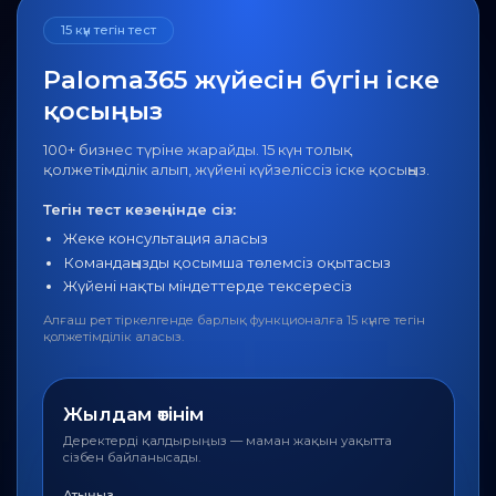
15 күн тегін тест
Paloma365 жүйесін бүгін іске
қосыңыз
100+ бизнес түріне жарайды. 15 күн толық
қолжетімділік алып, жүйені күйзеліссіз іске қосыңыз.
Тегін тест кезеңінде сіз:
Жеке консультация аласыз
Командаңызды қосымша төлемсіз оқытасыз
Жүйені нақты міндеттерде тексересіз
Алғаш рет тіркелгенде барлық функционалға 15 күнге тегін
қолжетімділік аласыз.
Жылдам өтінім
Деректерді қалдырыңыз — маман жақын уақытта
сізбен байланысады.
Атыңыз