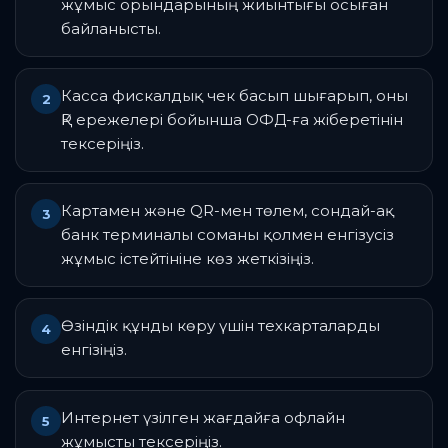
жұмыс орындарының жиынтығы осыған
байланысты.
Касса фискалдық чек басып шығарып, оны
2
ҚР ережелері бойынша ОФД-ға жіберетінін
тексеріңіз.
Картамен және QR-мен төлем, сондай-ақ
3
банк терминалы соманы қолмен енгізусіз
жұмыс істейтініне көз жеткізіңіз.
Өзіндік құнды көру үшін техкарталарды
4
енгізіңіз.
Интернет үзілген жағдайға офлайн
5
жұмысты тексеріңіз.