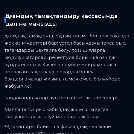
Қоғамдық тамақтандыру кассасында
дәл не маңызды
Қоғамдық тамақтандырудың кәдімгі бөлшек саудада
жоқ өз міндеттері бар: үстел басындағы тапсырыс,
тағамдарды цехтарға бөлу, позицияларға
модификаторлар, рецептура бойынша өзіндік
құнды есептеу. Кафеге немесе мейрамханаға
арналған жақсы касса оларды бөлек
бағдарламалар жиынтығымен емес, бір жүйеде
жабуы тиіс.
Таңдағанда назар аударатын негізгі нәрселер:
Залда тапсырыс қабылдау және оны қағаз
бегуноктарсыз асүй мен барға жіберу.
ҚР талаптары бойынша фискалдық чек және
деректерді ОФД-ға жіберу.