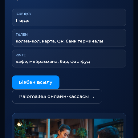
ІСКЕ ҚОСУ
1 күнде
ТӨЛЕМ
қолма-қол, карта, QR, банк терминалы
КІМГЕ
кафе, мейрамхана, бар, фастфуд
Бізбен қосылу
Paloma365 онлайн-кассасы
→