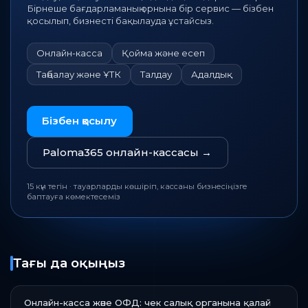
Бірнеше бағдарламаның орнына бір сервис — бізбен
қосылып, бизнесті бақылауда ұстайсыз.
Онлайн-касса
Қойма және есеп
Таңбалау және ҰТК
Талдау
Адалдық
Бізбен қосылу
Paloma365 онлайн-кассасы
→
15 күн тегін · тауарларды көшіріп, кассаны бизнесіңізге
баптауға көмектесеміз
Тағы да оқыңыз
Онлайн-касса және ОФД: чек салық органына қалай