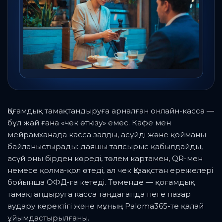
Қоғамдық тамақтандыруға арналған онлайн-касса —
бұл жай ғана «чек өткізу» емес. Кафе мен
мейрамханада касса залды, асүйді және қойманы
байланыстырады: даяшы тапсырыс қабылдайды,
асүй оны бірден көреді, төлем картамен, QR-мен
немесе қолма-қол өтеді, ал чек Қазақстан ережелері
бойынша ОФД-ға кетеді. Төменде — қоғамдық
тамақтандыруға касса таңдағанда неге назар
аудару керектігі және мұның Paloma365-те қалай
ұйымдастырылғаны.