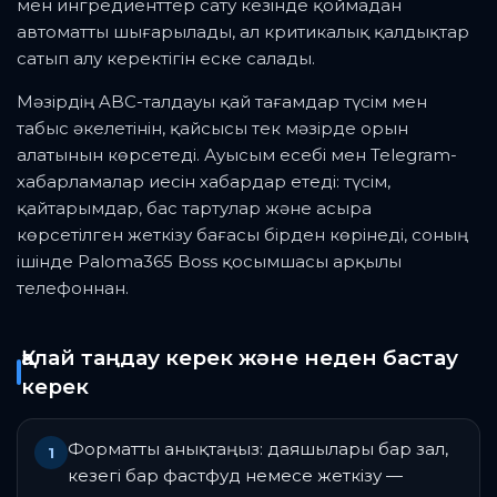
мен ингредиенттер сату кезінде қоймадан
автоматты шығарылады, ал критикалық қалдықтар
сатып алу керектігін еске салады.
Мәзірдің ABC-талдауы қай тағамдар түсім мен
табыс әкелетінін, қайсысы тек мәзірде орын
алатынын көрсетеді. Ауысым есебі мен Telegram-
хабарламалар иесін хабардар етеді: түсім,
қайтарымдар, бас тартулар және асыра
көрсетілген жеткізу бағасы бірден көрінеді, соның
ішінде Paloma365 Boss қосымшасы арқылы
телефоннан.
Қалай таңдау керек және неден бастау
керек
Форматты анықтаңыз: даяшылары бар зал,
1
кезегі бар фастфуд немесе жеткізу —