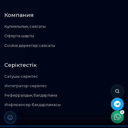
Компания
Құпиялылық саясаты
Оферта шарты
Cookie деректер саясаты
Серіктестік
Сатушы-серіктес
Интегратор-серіктес
Реферралдық бағдарлама
Инфлюенсер бағдарламасы
2