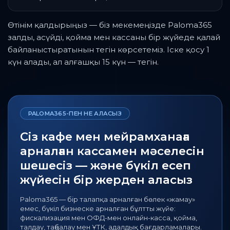
Өтінім қалдырыңыз — біз мекемеңізде Paloma365
залды, асүйді, қойма мен кассаны бір жүйеде қалай
байланыстыратынын тегін көрсетеміз. Іске қосу 1
күн алады, ал алғашқы 15 күн — тегін.
PALOMA365-ПЕН НЕ АЛАСЫЗ
Сіз кафе мен мейрамханаға
арналған кассамен мәселесін
шешесіз — және бүкіл есеп
жүйесін бір жерден аласыз
Paloma365 — бір талапқа арналған бөлек «жамау»
емес, бүкіл бизнеске арналған бұлтты жүйе:
фискализация мен ОФД-мен онлайн-касса, қойма,
талдау, таңбалау мен ҰТК, адалдық бағдарламалары.