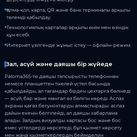
Қолма-қол, карта, QR және банк терминалы арқылы
төлемді қабылдау.
Технологиялық карталар арқылы өнім мен өзіндік
құн есебі.
Интернет үзілгенде жұмыс істеу — офлайн-режим.
Зал, асүй және даяшы бір жүйеде
Paloma365-те даяшы тапсырысты телефоннан
немесе планшеттен тікелей үстел басында
қабылдайды, ал тағамдар бірден цехтарға бөлінеді
— асүй, бар және мангал өз бөлігін көреді. Аспаз
экраны қағаз бегуноктарды алмастырады: аспаз
дайын екенін белгілейді, ал даяшы хабарлама
алады. Залдың визуалды картасы бос және бос
емес үстелдерді көрсетеді, бұл қызмет көрсету
мен жаңа қызметкерлердің бейімделуін