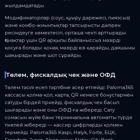
жылдамдатады.
Модификаторлар (соус, қуыру дәрежесі, пиязсыз)
және комбо-жиынтықтар тапсырысты дәлірек
ресімдеуге көмектесіп, орташа чекті арттырады.
Қонақтар үшін QR арқылы байланыссыз мәзірді
қосуға болады: қонақ мәзірді өзі қарайды, даяшыны
шақырады және шот сұрайды.
Төлем, фискалдық чек және ОФД
Төлем тәсілі есеп тәртібіне әсер етпейді: Paloma365
кассасы қолма-қол, карта, QR немесе бонустармен
сатуды бірдей тіркейді, фискалдық чек басып
шығарады және оны ОФД-ға жібереді. Сату
сомасын жүйе банк терминалына автоматты түрде
тікелей жібереді — кассир цифрларды қолмен
термейді. Paloma365 Kaspi, Halyk, Forte, БЦК,
Freedom, Jusan, Alsep және Alatau City Bank