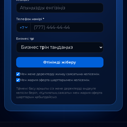
Телефон нөмірі
*
+7
Бизнес түрі
Өтінімді жіберу
Мен жеке деректерді жинау саясатына келісемін.
Мен жария оферта шарттарымен келісемін.
Түймені басу арқылы сіз жеке деректерді өңдеуге
келісім беріп, «Құпиялық саясаты» мен жария оферта
шарттарын қабылдайсыз.