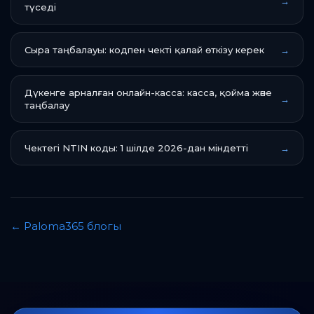
→
түседі
Сыра таңбалауы: кодпен чекті қалай өткізу керек
→
Дүкенге арналған онлайн-касса: касса, қойма және
→
таңбалау
Чектегі NTIN коды: 1 шілде 2026-дан міндетті
→
←
Paloma365 блогы