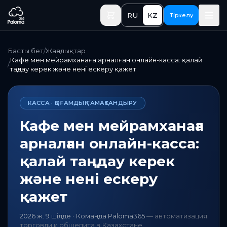
Негізгі мазмұнға өту
RU
KZ
Тіркелу
Басты бет
/
Жаңалықтар
Кафе мен мейрамханаға арналған онлайн-касса: қалай
/
таңдау керек және нені ескеру қажет
КАССА · ҚОҒАМДЫҚ ТАМАҚТАНДЫРУ
Кафе мен мейрамханаға
арналған онлайн-касса:
қалай таңдау керек
және нені ескеру
қажет
2026 ж. 9 шілде
·
Команда Paloma365
—
автоматизация
торговли и общепита в Казахстане