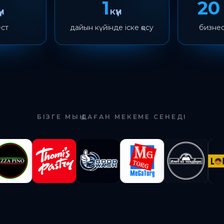
1
20
үн
күн
ест
дайын күйінде іске қосу
бизнес
БІЗГЕ МЫҢДАҒАН МЕКЕМЕ СЕНЕДІ