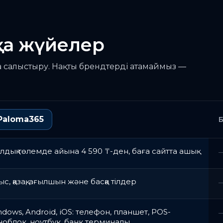
қа жүйелер
 салыстыру. Нақты брендтерді атамаймыз —
Paloma365
дық төлемде айына 4 590 ₸-ден, баға сайтта ашық
с, қазақ, ағылшын және басқа тілдер
dows, Android, iOS: телефон, планшет, POS-
облок, ноутбук, банк терминалы