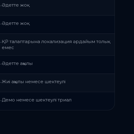
Әдетте жоқ
—
Әдетте жоқ
—
ҚР талаптарына локализация әрдайым толық
—
емес
Әдетте ақылы
—
Жиі ақылы немесе шектеулі
—
Демо немесе шектеулі триал
—