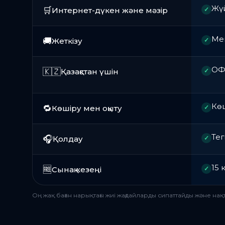
Жүй
🛒
Интернет-дүкен және мәзір
✓
Мен
🚚
Жеткізу
✓
ОФД
🇰🇿
Қазақстан үшін
✓
Көш
🔁
Көшіру мен оқыту
✓
Тег
🎧
Қолдау
✓
15 
🆓
Сынақ кезеңі
✓
Оң жақ баған нарықтағы жиі жағдайларды сипаттайды және н