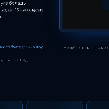
шуге болады.
з, ал 15 күн ақысыз
.
есті бұлтқа қалай көшіру
Моноблоктағы касса мен 
еді — тікелей ОФД