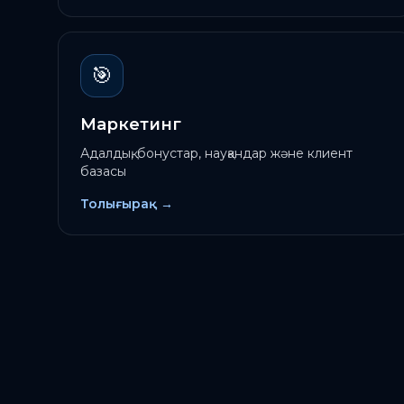
🎯
Маркетинг
Адалдық, бонустар, науқандар және клиент
базасы
Толығырақ
→