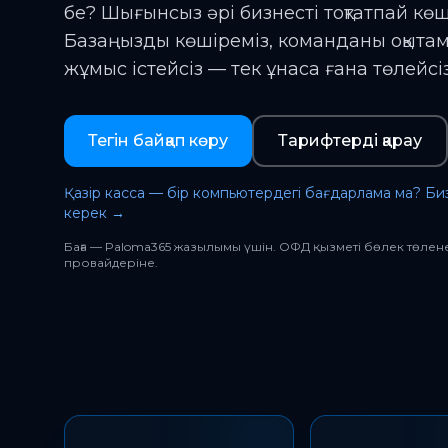
бе? Шығынсыз әрі бизнесті тоқтатпай кө
Базаңызды көшіреміз, команданы оқытамы
жұмыс істейсіз — тек ұнаса ғана төлейсіз
Тегін байқап көру
Тарифтерді қарау
Қазір касса — бір компьютердегі бағдарлама ма? Бизн
керек →
Баға — Paloma365 жазылымы үшін. ОФД қызметі бөлек төлен
провайдеріне.