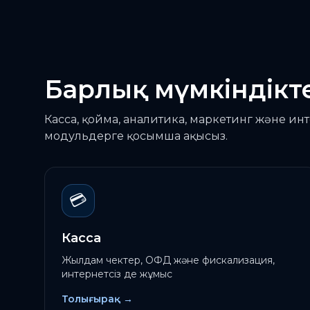
Барлық мүмкіндікт
Касса, қойма, аналитика, маркетинг және инт
модульдерге қосымша ақысыз.
💳
Касса
Жылдам чектер, ОФД және фискализация,
интернетсіз де жұмыс
Толығырақ
→