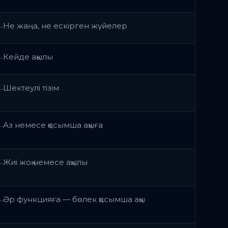
Не жаңа, не ескірген жүйелер
—
Кейде ақылы
—
Шектеулі тізім
—
Аз немесе қосымша ақыға
—
Жиі жоқ немесе ақылы
—
Әр функцияға — бөлек қосымша ақы
—