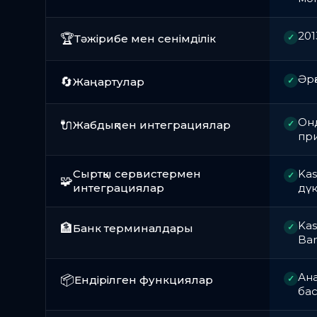
201
🏆
Тәжірибе мен сенімділік
✓
Әрқ
🔄
Жаңартулар
✓
Онд
🔌
Жабдықпен интеграциялар
✓
пр
Сыртқы сервистермен
Kas
✓
🧩
интеграциялар
дү
Kas
🏦
Банк терминалдары
✓
Ban
Ана
📦
Ендірілген функциялар
✓
бас