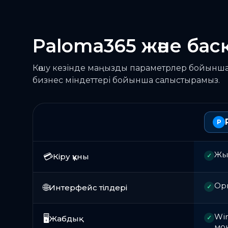
Paloma365 және бас
Көшу кезінде маңызды параметрлер бойынша
бизнес міндеттері бойынша салыстырамыз.
P
Жыл
💳
Кіру құны
✓
Оры
🌐
Интерфейс тілдері
✓
Win
🖥️
Жабдық
✓
мон