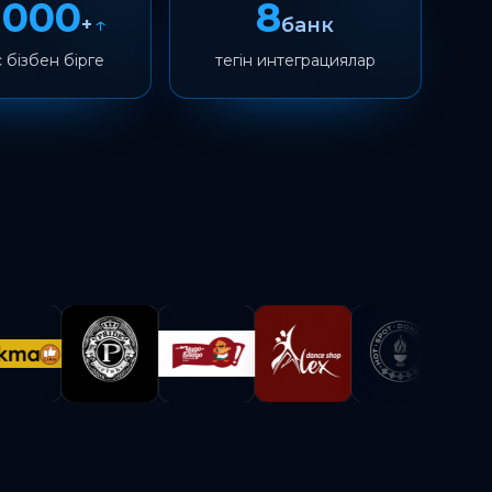
 000
8
↑
+
банк
 бізбен бірге
тегін интеграциялар