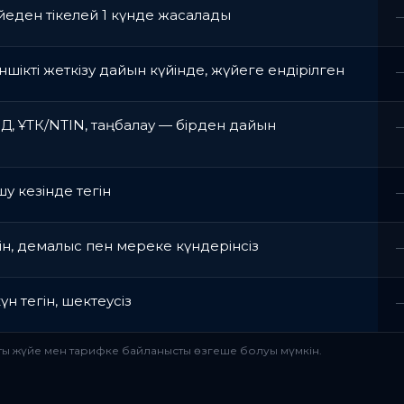
еден тікелей 1 күнде жасалады
шікті жеткізу дайын күйінде, жүйеге ендірілген
, ҰТК/NTIN, таңбалау — бірден дайын
у кезінде тегін
ін, демалыс пен мереке күндерінсіз
күн тегін, шектеусіз
ақты жүйе мен тарифке байланысты өзгеше болуы мүмкін.