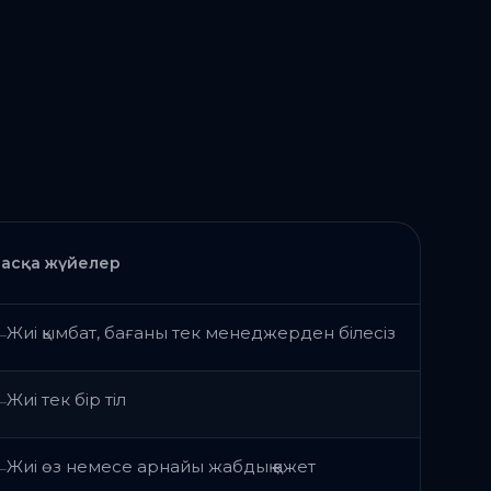
Басқа жүйелер
Жиі қымбат, бағаны тек менеджерден білесіз
—
Жиі тек бір тіл
—
Жиі өз немесе арнайы жабдық қажет
—