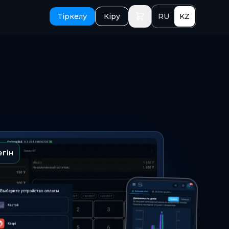
Тіркелу
Кіру
RU
KZ
егін