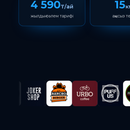
4 590
15
₸/ай
к
жылдық төлем тарифі
ақысыз т
Paloma365 қосылу шарттары