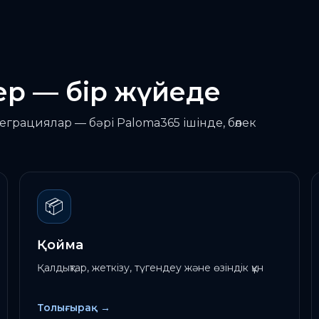
ер — бір жүйеде
еграциялар — бәрі Paloma365 ішінде, бөлек
📦
Қойма
Қалдықтар, жеткізу, түгендеу және өзіндік құн
Толығырақ
→