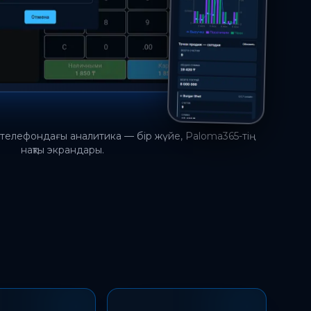
телефондағы аналитика — бір жүйе, Paloma365-тің
нақты экрандары.