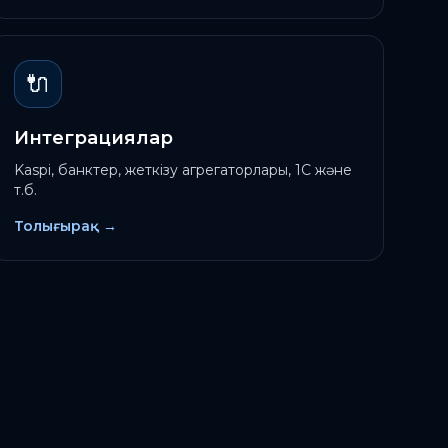
🔌
Интеграциялар
Kaspi, банктер, жеткізу агрегаторлары, 1С және
т.б.
Толығырақ
→