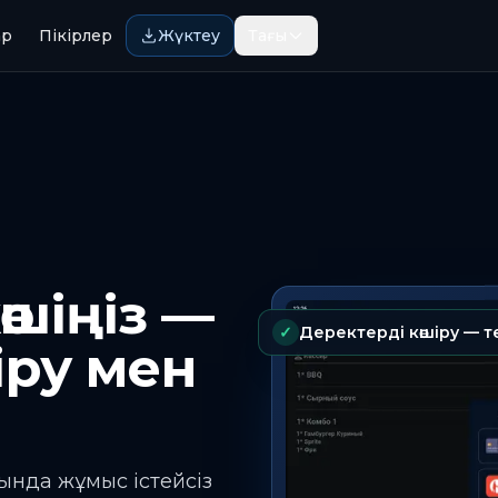
ар
Пікірлер
Жүктеу
Тағы
өшіңіз —
✓
Деректерді көшіру — т
іру мен
ында жұмыс істейсіз