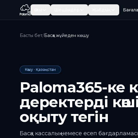
Негізгі мазмұнға өту
Өнім
Шешімдер
Жабдық
Бағал
Басты бет
/
Басқа жүйеден көшу
Көшу · Қазақстан
Paloma365-ке к
деректерді көш
оқыту тегін
Басқа кассалық немесе есеп бағдарламас