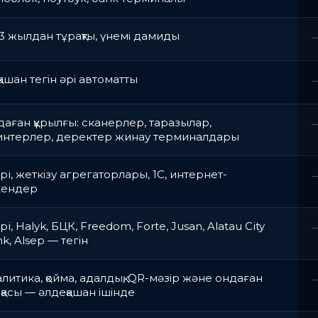
3 жылдан тұрақты, үнемі дамиды
ашан тегін әрі автоматты
аған құрылғы: сканерлер, таразылар,
интерлер, деректер жинау терминалдары
pi, жеткізу агрегаторлары, 1С, интернет-
кендер
pi, Halyk, БЦК, Freedom, Forte, Jusan, Alatau City
k, Alsep — тегін
литика, қойма, адалдық, QR-мәзір және ондаған
қасы — әлдеқашан ішінде