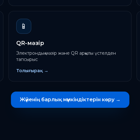
📱
QR-мәзір
Электрондық мәзір және QR арқылы үстелден
тапсырыс
Толығырақ
→
Жүйенің барлық мүмкіндіктерін көру
→